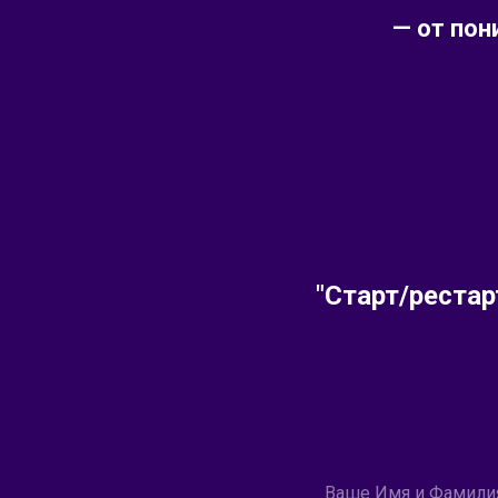
— от пон
"Старт/рестар
Ваше Имя и Фамили