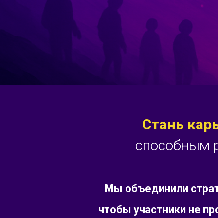
Стань кар
способным р
Мы объединили страт
чтобы участники не п